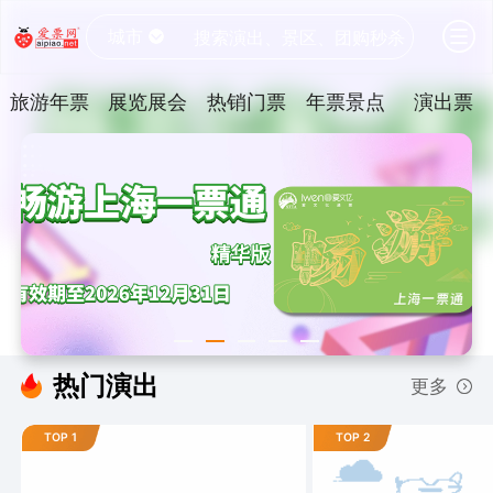
城市
搜索演出、景区、团购秒杀
旅游年票
展览展会
热销门票
年票景点
演出票
热门演出
更多
TOP 1
TOP 2