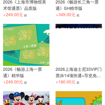
2026《上海市博物馆美
2026《畅游长三角一票
术馆通票》品质版
通》SH精华版
249.00元
349.00元
￥
起
￥
起
2026《畅游上海一票
2026上海迪士尼33VIP门
通》精华版
票|8/14项快通+导览免排
249.00元
队|爱票网
180.00元
￥
起
￥
起