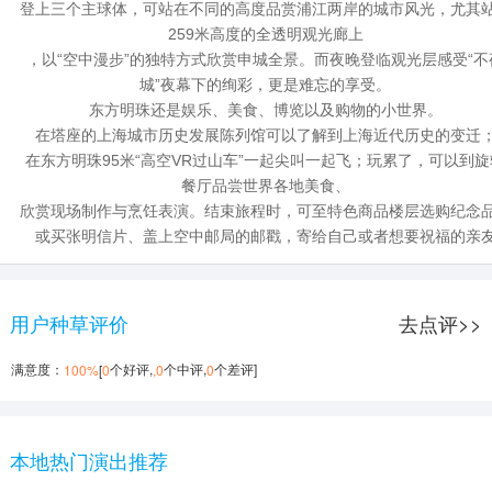
登上三个主球体，可站在不同的高度品赏浦江两岸的城市风光，尤其
259米高度的全透明观光廊上
，以“空中漫步”的独特方式欣赏申城全景。而夜晚登临观光层感受“不
城”夜幕下的绚彩，更是难忘的享受。
东方明珠还是娱乐、美食、博览以及购物的小世界。
在塔座的上海城市历史发展陈列馆可以了解到上海近代历史的变迁
在东方明珠95米“高空VR过山车”一起尖叫一起飞；玩累了，可以到旋
餐厅品尝世界各地美食、
欣赏现场制作与烹饪表演。结束旅程时，可至特色商品楼层选购纪念
或买张明信片、盖上空中邮局的邮戳，寄给自己或者想要祝福的亲
用户种草评价
去点评>>
满意度：
个好评,
个中评,
个差评]
100%
[
0
,0
0
本地热门演出推荐