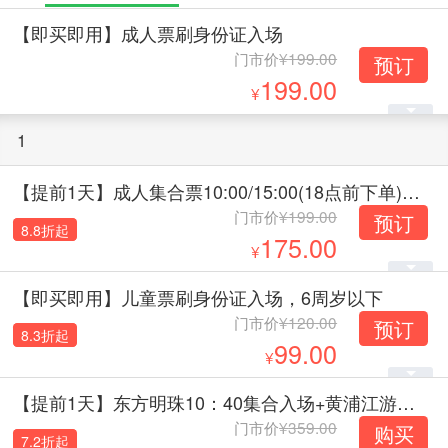
【即买即用】成人票刷身份证入场
门市价
199.00
预订
199.00
1
【提前1天】成人集合票10:00/15:00(18点前下单)上海东方明珠二球联票
门市价
199.00
预订
8.8折起
175.00
【即买即用】儿童票刷身份证入场，6周岁以下
门市价
120.00
预订
8.3折起
99.00
【提前1天】东方明珠10：40集合入场+黄浦江游览（东方明珠码头）船票
门市价
359.00
购买
7.2折起