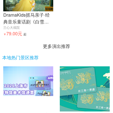
DramaKids抓马亲子·经
典音乐童话剧《白雪公
主与七个小矮人Snow
兰心大戏院
79.00元
White and the Seven
￥
起
Dwarfs》
更多演出推荐
本地热门景区推荐