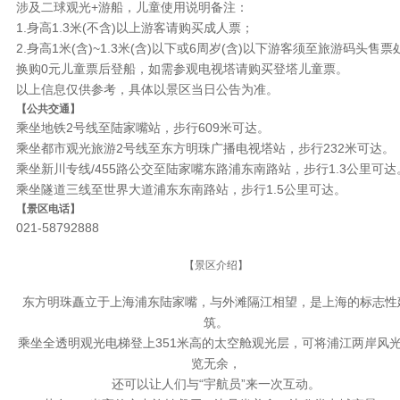
涉及二球观光+游船，儿童使用说明备注：
1.身高1.3米(不含)以上游客请购买成人票；
2.身高1米(含)~1.3米(含)以下或6周岁(含)以下游客须至旅游码头售票
换购0元儿童票后登船，如需参观电视塔请购买登塔儿童票。
以上信息仅供参考，具体以景区当日公告为准。
【公共交通】
乘坐地铁2号线至陆家嘴站，步行609米可达。
乘坐都市观光旅游2号线至东方明珠广播电视塔站，步行232米可达。
乘坐新川专线/455路公交至陆家嘴东路浦东南路站，步行1.3公里可达
乘坐隧道三线至世界大道浦东东南路站，步行1.5公里可达。
【景区电话】
021-58792888
【景区介绍】
东方明珠矗立于上海浦东陆家嘴，与外滩隔江相望，是上海的标志性
筑。
乘坐全透明观光电梯登上351米高的太空舱观光层，可将浦江两岸风
览无余，
还可以让人们与“宇航员”来一次互动。