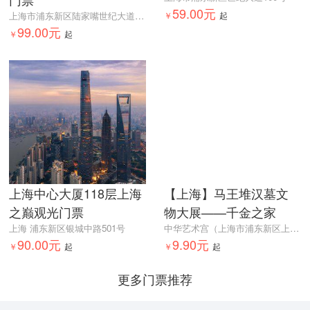
59.00元
上海市浦东新区陆家嘴世纪大道1号东方明珠东方明珠1号门
￥
起
99.00元
￥
起
上海中心大厦118层上海
【上海】马王堆汉墓文
之巅观光门票
物大展——千金之家
上海 浦东新区银城中路501号
中华艺术宫（上海市浦东新区上南路205号）
90.00元
9.90元
￥
起
￥
起
更多门票推荐