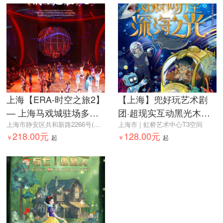
上海【ERA-时空之旅2】
【上海】兜好玩艺术剧
— 上海马戏城驻场多媒
团·超现实互动黑光木偶
体杂技剧
上海市静安区共和新路2266号(地铁1号线上海马戏城站3号口)
剧《海底两万里·深海之
上海市 | 虹桥艺术中心T3空间
218.00元
128.00元
￥
起
光》
￥
起