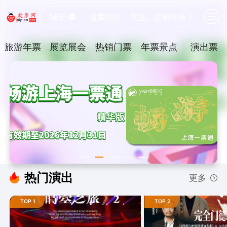
城市
搜索演出、景区、团购秒杀
旅游年票
展览展会
热销门票
年票景点
演出票
热门演出
更多
TOP 1
TOP 2