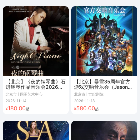
【北京】《夜的钢琴曲》石
【北京】暴雪35周年官方
进钢琴作品音乐会2026北
游戏交响音乐会（Jason
京站
Hayes领衔）
北京市 | 国图艺术中心
北京市 | 世纪剧院
2026-11-14
2026-11-18
180.00
580.00
起
起