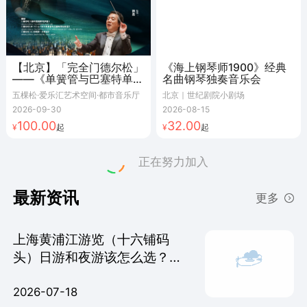
【北京】「完全门德尔松」
《海上钢琴师1900》经典
——《单簧管与巴塞特单簧
名曲钢琴独奏音乐会
管协奏曲》&《c小调第一
五棵松·爱乐汇艺术空间·都市音乐厅
北京｜世纪剧院小剧场
交响曲》音乐会
2026-09-30
2026-08-15
100.00
32.00
起
起
正在努力加入
最新资讯
更多
上海黄浦江游览（十六铺码
头）日游和夜游该怎么选？有
什么区别？
2026-07-18