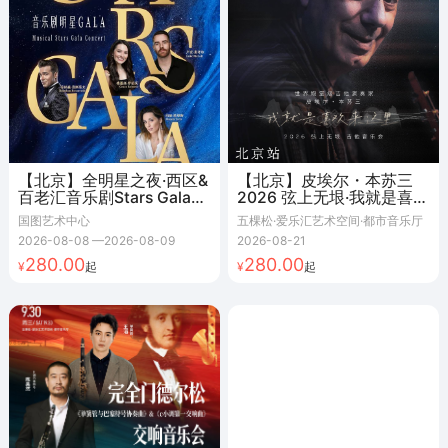
【北京】全明星之夜·西区&
【北京】皮埃尔・本苏三
百老汇音乐剧Stars Gala演
2026 弦上无垠·我就是喜欢
唱会 北京站
来这里 吉他音乐会
国图艺术中心
五棵松·爱乐汇艺术空间·都市音乐厅
2026-08-08
—
2026-08-09
2026-08-21
280.00
280.00
起
起