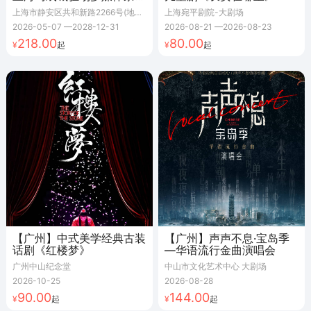
剧
上海市静安区共和新路2266号(地铁1号线上海马戏城站3号口)
上海宛平剧院-大剧场
2026-05-07
—
2028-12-31
2026-08-21
—
2026-08-23
218.00
80.00
起
起
【广州】中式美学经典古装
【广州】声声不息·宝岛季
话剧《红楼梦》
—华语流行金曲演唱会
广州中山纪念堂
中山市文化艺术中心 大剧场
2026-10-25
2026-08-28
90.00
144.00
起
起