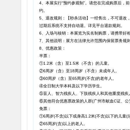
4、本展实行“预约参观制”。请您在完成购票后
约。
5、退改规则：【秒杀活动】一经售出，不可退改
过期后系统不支持自动退。详见平台退款规则。
6、入场与核销：本展览为实名制购票，请携带好
7、其他说明：展方在法律允许范围内保留票务规
8、优惠政策：
半票：
①1.2米（含）至1.5米（不含）的儿童。
②6周岁（含）至18周岁（不含）未成年人。
③60周岁（含）至65周岁(不含)的老年人。
④全日制大学本科及以下学历学生。
⑤盲人、智力残疾人、下肢残疾人和其他重度残疾
⑥其他符合优惠票政策的人群(广州市献血C证、公
免票：
①6周岁(不含)以下或身高1.2米(不含)以下的儿
②65周岁(含)以上的老人。