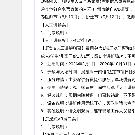
③残疾人、现役军人及直系家属(需提供亲属关系证
④其他符合免票政策的人群(广州市献血A/B证等)。
⑤医师节（8月19日）、护士节（5月12日）、
【人工讲解票】
1、门票说明：
【人工讲解票】不包含门票。
【展览&人工讲解联票】费用包含1张展览门票和
成人/学生/儿童同价1人1票，限1 个讲解场次
2、适用时间：2026年5月1日—2026年10月31
3、开放与入场时间：展览周一闭馆(法定节假日除外)
4、服务详情：由资深讲解员提供服务，单场讲解时
5、使用与核销：线上购票后，前往展览「人工讲
6、退改规则：展期内随时退，门票核销后，不予
7、设备说明：讲解使用无线耳机，领取时请检查完
8、其他说明：请文明观展，遵守现场工作人员指
【沉浸式VR展门票】
1、门票说明：
【VR展全价票】不包含门票。