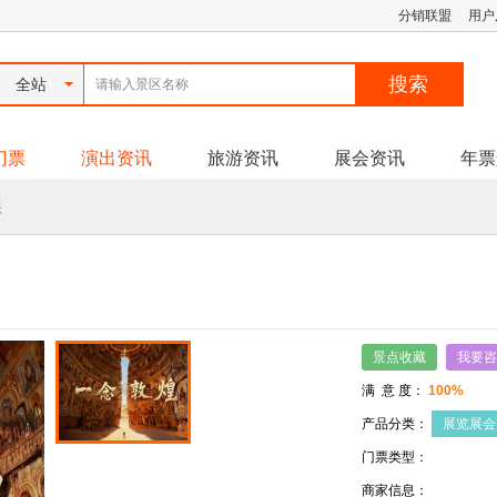
分销联盟
用户
全站
门票
演出资讯
旅游资讯
展会资讯
年票
展
景点收藏
我要咨
满 意 度：
100%
产品分类：
展览展会
门票类型：
商家信息：