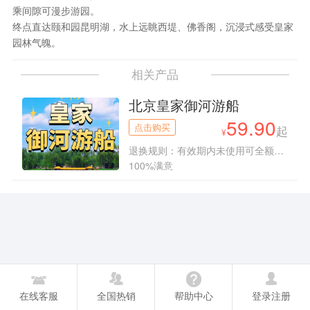
乘间隙可漫步游园。
终点直达颐和园昆明湖，水上远眺西堤、佛香阁，沉浸式感受皇家
园林气魄。
相关产品
北京皇家御河游船
59.90
点击购买
起
退换规则：有效期内未使用可全额退款，已使用一
100%满意
在线客服
全国热销
帮助中心
登录注册