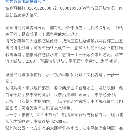
官方咨询电话是多少？
游客可拨打 010-5828608 或 4008818338 咨询当日开航情况、停
航公告及票务信息。
皇家御河河道古称长河，拥有七百余年历史，元代名高梁河，明代
称玉河，是京城唯一专属皇家的水上通道。
清代乾隆年间大规模疏浚修缮，成为皇室往返紫禁城与西郊三山五
园的御用航道，乾隆至光绪六朝帝王、慈禧太后均经此水路前往颐
和园避暑，也被称作
慈禧水道
，慈禧一生三十余次乘船游河。清末
河道断航，2008 年重新恢复通航，重现百年皇家水上游览盛景。
游船沿河道缓缓前行，水上视角串联多处京西文化古迹，一步一
景：
长河观柳：京城经典盛景，春季两岸垂柳垂落水面，碧波映柳，氛
围感十足；夏季绿树遮阴，秋季沿岸树叶金黄，四季景色分明。
五塔寺（石刻艺术博物馆）：沿岸标志性古塔，中国现存最早金刚
宝座塔，河道旁百年古银杏极具特色。
万寿寺：被誉为 “京西小故宫”，明清皇家行宫与祈福寺院，现为北
京艺术博物馆，古殿红墙临水而立。
紫竹院公园：北方少有的大面积竹林水景，江南风格亭台湖面，换