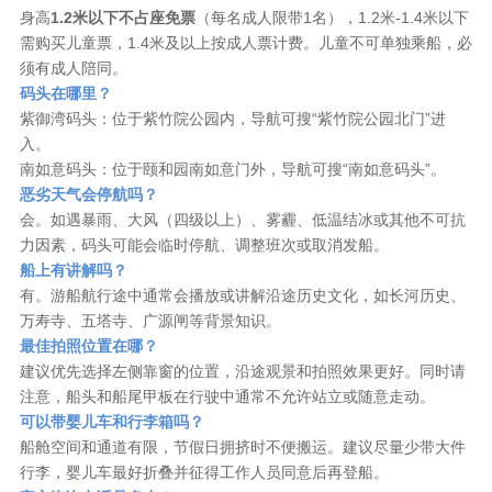
身高
1.2米以下不占座免票
（每名成人限带1名），1.2米-1.4米以下
需购买儿童票，1.4米及以上按成人票计费。儿童不可单独乘船，必
须有成人陪同。
码头在哪里？
紫御湾码头：位于紫竹院公园内，导航可搜“紫竹院公园北门”进
入。
南如意码头：位于颐和园南如意门外，导航可搜“南如意码头”。
恶劣天气会停航吗？
会。如遇暴雨、大风（四级以上）、雾霾、低温结冰或其他不可抗
力因素，码头可能会临时停航、调整班次或取消发船。
船上有讲解吗？
有。游船航行途中通常会播放或讲解沿途历史文化，如长河历史、
万寿寺、五塔寺、广源闸等背景知识。
最佳拍照位置在哪？
建议优先选择左侧靠窗的位置，沿途观景和拍照效果更好。同时请
注意，船头和船尾甲板在行驶中通常不允许站立或随意走动。
可以带婴儿车和行李箱吗？
船舱空间和通道有限，节假日拥挤时不便搬运。建议尽量少带大件
行李，婴儿车最好折叠并征得工作人员同意后再登船。