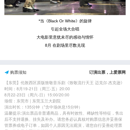
*当《Black Or White》的旋律
引起全场大合唱
大电影里意犹未尽的感动与情怀
8月 在剧场里尽数兑现
购票须知
订演出票，上爱票网
【东莞】伦敦西区原版致敬音乐剧《致敬流行天王 迈克尔·杰克逊》
时间：8月19-21日（周三-五）20:00
8月22-23日（周六-日）15:00/20:00
场馆：东莞市 | 东莞玉兰大剧院
演出时长：135分钟（*含中场休息15分钟）
温馨提示:演出票品非普通商品，具有时效性、稀缺性等特征，售出
后不支持退换、挂失及补办。请您务必认真核对购票信息并妥善保
管票券或电子订单，如因个人原因无法观演，请您自行妥善处理票