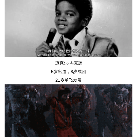
迈克尔·杰克逊
5岁出道，8岁成团
21岁单飞发展