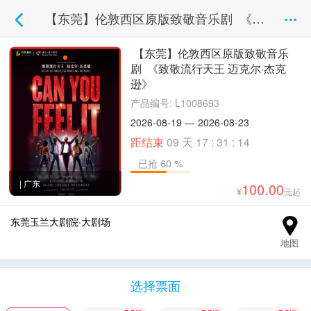
【东莞】伦敦西区原版致敬音乐剧 《致敬流行天王 迈克尔·杰克逊》
【东莞】伦敦西区原版致敬音乐
剧 《致敬流行天王 迈克尔·杰克
逊》
产品编号: L1008693
2026-08-19
—
2026-08-23
距结束
09
天
17
:
31
:
14
已抢 60 %
| 广东
100.00
元起
东莞玉兰大剧院·大剧场
地图
选择票面