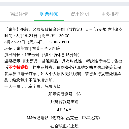
演出详情
购票须知
费用说明
更多推荐
【东莞】伦敦西区原版致敬音乐剧《致敬流行天王 迈克尔·杰克逊》
时间：8月19-21日（周三-五）20:00
8月22-23日（周六-日）15:00/20:00
场馆：东莞市 | 东莞玉兰大剧院
演出时长：135分钟（*含中场休息15分钟）
温馨提示:演出票品非普通商品，具有时效性、稀缺性等特征，售出
后
不支持退换
、挂失及补办。请您务必认真核对购票信息并妥善保
管票券或电子订单，如因个人原因无法观演，请您自行妥善处理票
品，给您带来不便敬请谅解。
一人一票，儿童全票。凭票入场
如果说电影是回忆
那舞台就是重逢
4月24日
MJ传记电影《迈克尔·杰克逊：巨星之路》
在全球正式上映