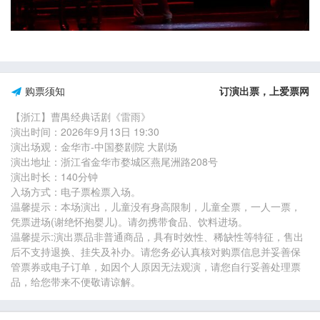
购票须知
订演出票，上爱票网
【浙江】曹禺经典话剧《雷雨》
演出时间：2026年9月13日 19:30
演出场观：金华市-中国婺剧院 大剧场
演出地址：浙江省金华市婺城区燕尾洲路208号
演出时长：140分钟
入场方式：电子票检票入场。
温馨提示：本场演出，儿童没有身高限制，儿童全票，一人一票，
凭票进场(谢绝怀抱婴儿)。请勿携带食品、饮料进场。
温馨提示:演出票品非普通商品，具有时效性、稀缺性等特征，售出
后不支持退换、挂失及补办。请您务必认真核对购票信息并妥善保
管票券或电子订单，如因个人原因无法观演，请您自行妥善处理票
品，给您带来不便敬请谅解。