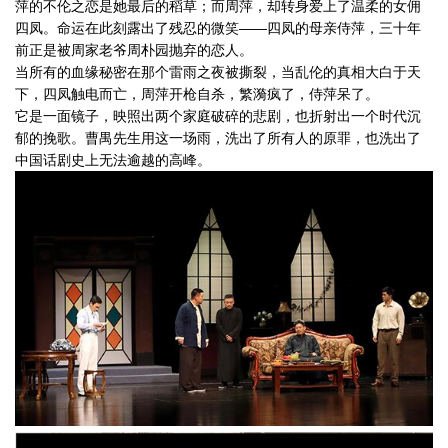
萍的不伦之恋是她最后的稻草；而周萍，却转身爱上了温柔的女佣
四凤。命运在此刻露出了残忍的微笑——四凤的母亲侍萍，三十年
前正是被周家老爷周朴园抛弃的恋人。
当所有的血缘秘密在那个雷雨之夜被撕裂，当乱伦的真相大白于天
下，四凤触电而亡，周萍开枪自杀，繁漪疯了，侍萍呆了。
它是一面镜子，映照出两个家庭破碎的悲剧，也折射出一个时代沉
郁的挽歌。曹禺先生用这一场雨，洗出了所有人的原罪，也洗出了
中国话剧史上无法逾越的高峰。