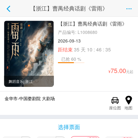
【浙江】曹禺经典话剧《雷雨》
【浙江】曹禺经典话剧《雷雨》
产品编号: L1008680
2026-09-13
距结束
35
天
10
:
46
:
34
已抢 60 %
75.00
元起
舞蹈音乐| 浙江
金华市-中国婺剧院 大剧场
座位图
地图
选择票面