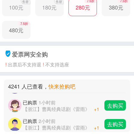
7.5折
7.5折
售罄
售罄
100元
180元
280元
380元
已购票
2小时前
去购买
【浙江】曹禺经典话剧《雷雨》
+1
7.5折
已购票
3小时前
去购买
480元
【浙江】曹禺经典话剧《雷雨》
+1
已购票
1小时前
去购买
【浙江】曹禺经典话剧《雷雨》
+1
爱票网安全购
已购票
2小时前
!
出票后不支持退
!
不支持选座
去购买
【浙江】曹禺经典话剧《雷雨》
+1
已购票
3小时前
去购买
4241 人已查看，
快来抢购吧
【浙江】曹禺经典话剧《雷雨》
+1
已购票
1小时前
去购买
【浙江】曹禺经典话剧《雷雨》
+1
已购票
2小时前
去购买
【浙江】曹禺经典话剧《雷雨》
+1