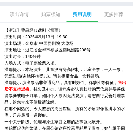
演出详情
购票须知
费用说明
更多推荐
【浙江】曹禺经典话剧《雷雨》
演出时间：2026年9月13日 19:30
演出场观：金华市-中国婺剧院 大剧场
演出地址：浙江省金华市婺城区燕尾洲路208号
演出时长：140分钟
入场方式：电子票检票入场。
温馨提示：本场演出，儿童没有身高限制，儿童全票，一
人一票，
凭票进场(谢绝怀抱婴儿)。请勿携带食品、饮料进场。
温馨提示:演出票品非普通商品，具有时效性、稀缺性等特征，
售出
后不支持退换
、挂失及补办。请您务必认真核对购票信息并妥善保
管票券或电子订单，如因个人原因无法观演，请您自行妥善处理票
品，给您带来不便敬请谅解。
在那个闷热的、令人窒息的周公馆里，所有的矛盾都像蓄满水的水
库，只差最后一道裂痕。
一个关于阶级、伦理与原生家庭之痛的故事就此展开。
美貌而虚伪的繁漪，在周公馆这座坟墓里耗尽了青春，她与继子周