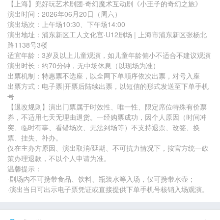
【上海】兜好玩艺术剧团·奇幻魔术互动剧《小王子的奇幻之旅》
演出时间：2026年06月20日（周六）
演出场次：上午场10:30、下午场14:00
演出地址：浦东新区工人文化宫·U12剧场 | 上海市浦东新区张杨北
路1138号3楼
适宜年龄：3岁及以上儿童观演，如儿童年龄偏小不适合不建议观演
演出时长：约70分钟，无中场休息（以现场为准）
出票机制：特惠票不选座，以全网下单顺序依次出票，对号入座
出票方式：电子票|开票后陆续出票，以短信的形式发送至下单手机
号
【退改规则】演出门票属于时效性、唯一性、限定席位特殊有价票
券，不适用七天无理由退货。一经购票成功，因个人原因（时间冲
突、临时有事、看错场次、无法到场等）不支持退票、改签、换
票、挂失、补办。
仅在主办方原因、演出取消/延期、不可抗力情况下，按官方统一政
策办理退款，不以个人申请为准。
温馨提示：
·剧场内不可携带食品、饮料、瓶装水等入场，仅可携带水壶；
·演出当日可出示电子票凭证或直接提供下单手机号核销入场观演。