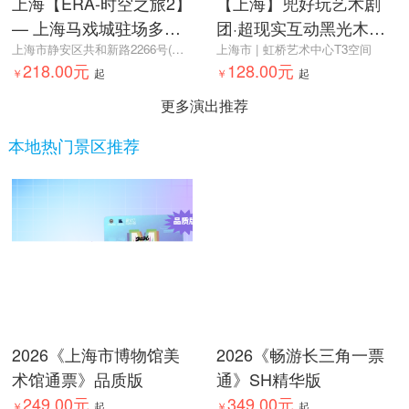
上海【ERA-时空之旅2】
【上海】兜好玩艺术剧
— 上海马戏城驻场多媒
团·超现实互动黑光木偶
体杂技剧
上海市静安区共和新路2266号(地铁1号线上海马戏城站3号口)
剧《海底两万里·深海之
上海市 | 虹桥艺术中心T3空间
218.00元
128.00元
￥
起
光》
￥
起
更多演出推荐
本地热门景区推荐
2026《上海市博物馆美
2026《畅游长三角一票
术馆通票》品质版
通》SH精华版
249.00元
349.00元
￥
起
￥
起