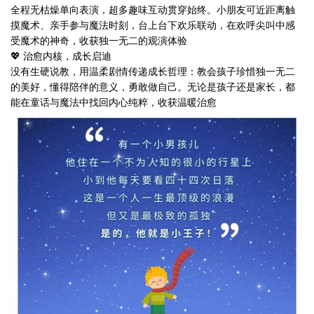
全程无枯燥单向表演，超多趣味互动贯穿始终。小朋友可近距离触
摸魔术、亲手参与魔法时刻，台上台下欢乐联动，在欢呼尖叫中感
受魔术的神奇，收获独一无二的观演体验
💖 治愈内核，成长启迪
没有生硬说教，用温柔剧情传递成长哲理：教会孩子珍惜独一无二
的美好，懂得陪伴的意义，勇敢做自己。无论是孩子还是家长，都
能在童话与魔法中找回内心纯粹，收获温暖治愈