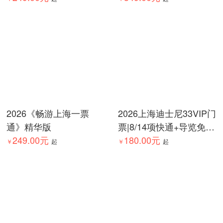
2026《畅游上海一票
2026上海迪士尼33VIP门
通》精华版
票|8/14项快通+导览免排
249.00元
队|爱票网
180.00元
￥
起
￥
起