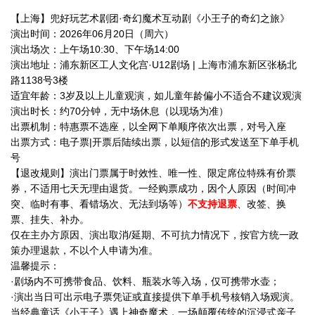
去购买
【上海】兜好玩艺术剧团·奇幻魔术互动剧《小王子的奇幻之旅》
+1
【上海】兜好玩艺术剧团·奇幻魔术互动剧《小王子的奇幻之旅》
演出时间：2026年06月20日（周六）
演出场次：上午场10:30、下午场14:00
演出地址：浦东新区工人文化宫·U12剧场 | 上海市浦东新区张杨北
路1138号3楼
适宜年龄：3岁及以上儿童观演，如儿童年龄偏小不适合不建议观演
演出时长：约70分钟，无中场休息（以现场为准）
出票机制：特惠票不选座，以全网下单顺序依次出票，对号入座
出票方式：电子票|开票后陆续出票，以短信的形式发送至下单手机
号
【退改规则】演出门票属于时效性、唯一性、限定席位特殊有价票
券，不适用七天无理由退货。一经购票成功，因个人原因（时间冲
突、临时有事、看错场次、无法到场等）
不支持退票
、改签、换
票、挂失、补办。
仅在主办方原因、演出取消/延期、不可抗力情况下，按官方统一政
策办理退款，不以个人申请为准。
温馨提示：
·剧场内不可携带食品、饮料、瓶装水等入场，仅可携带水壶；
·演出当日可出示电子票凭证或直接提供下单手机号核销入场观演。
当经典童话《小王子》遇上神奇魔术，一场颠覆传统的沉浸式亲子