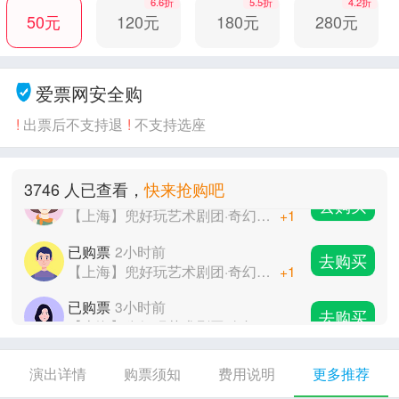
6.6折
5.5折
4.2折
50元
120元
180元
280元
已购票
2小时前
去购买
【上海】兜好玩艺术剧团·奇幻魔术互动剧《小王子的奇幻之旅》
+1
爱票网安全购
已购票
3小时前
去购买
!
出票后不支持退
!
不支持选座
【上海】兜好玩艺术剧团·奇幻魔术互动剧《小王子的奇幻之旅》
+1
已购票
1小时前
去购买
3746 人已查看，
快来抢购吧
【上海】兜好玩艺术剧团·奇幻魔术互动剧《小王子的奇幻之旅》
+1
已购票
2小时前
去购买
【上海】兜好玩艺术剧团·奇幻魔术互动剧《小王子的奇幻之旅》
+1
已购票
3小时前
去购买
【上海】兜好玩艺术剧团·奇幻魔术互动剧《小王子的奇幻之旅》
+1
已购票
1小时前
去购买
【上海】兜好玩艺术剧团·奇幻魔术互动剧《小王子的奇幻之旅》
+1
演出详情
购票须知
费用说明
更多推荐
已购票
2小时前