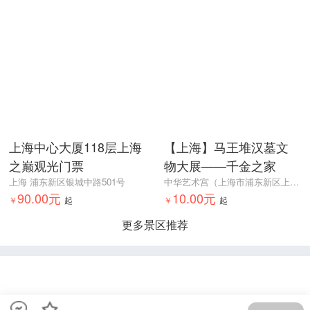
上海中心大厦118层上海
【上海】马王堆汉墓文
之巅观光门票
物大展——千金之家
上海 浦东新区银城中路501号
中华艺术宫（上海市浦东新区上南路205号）
90.00元
10.00元
￥
起
￥
起
更多景区推荐