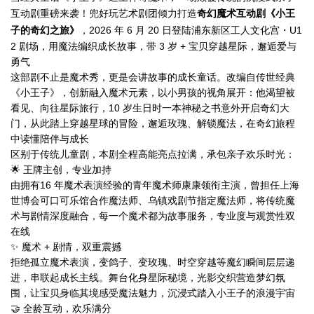
互动剧重磅来袭！兜好玩艺术剧团倾力打造
奇幻魔术互动剧《小王
子的奇幻之旅》
，2026 年 6 月 20 日登陆浦东新区工人文化宫・U1
2 剧场，用魔法编织成长故事，带 3 岁 + 宝贝穿越星际，邂逅爱与
勇气
这部剧不止是魔术秀，更是会讲故事的成长童话。改编自传世经典
《小王子》，创新融入魔术元素，以小男孩的视角展开：他渴望被
看见、向往星际旅行，10 岁生日时一本神秘之书意外开启奇幻大
门，从此踏上穿越星球的冒险，邂逅玫瑰、解锁魔法，在奇幻旅程
中读懂陪伴与成长
区别于传统儿童剧，本剧全程高能亮点拉满，承包亲子欢乐时光：
🌟 王牌主创，专业加持
由拥有16 年魔术表演经验的青年魔术师康康领衔主演，曾担任上海
世博会可口可乐馆合作魔法师、乌镇戏剧节指定魔法师，将传统魔
术与剧情深度融合，每一个魔术都为故事服务，专业度与观赏性双
在线
✨ 魔术 + 剧情，双重震撼
拒绝孤立魔术表演，变鸽子、变玫瑰、时空穿越等魔幻瞬间层层递
进，串联起成长主线。舞台化身星际秘境，光影交织营造梦幻氛
围，让宝贝身临其境感受魔法魅力，沉浸式踏入小王子的浪漫宇宙
🤝 全龄互动，欢乐满分