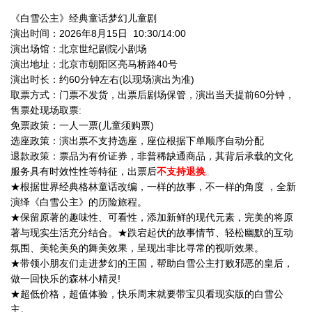
《白雪公主》经典童话梦幻儿童剧
演出时间：2026年8月15日 10:30/14:00
演出场馆：北京世纪剧院小剧场
演出地址：北京市朝阳区亮马桥路40号
演出时长：约60分钟左右(以现场演出为准
)
取票方式：门票不发货，出票后剧场保管，演出当天提前60分钟，
售票处现场取票:
免票政策：一人一票(儿童须购票)
选座政策：演出票不支持选座，座位根据下单顺序自动分配
退款政策：票品为有价证券，非普稀缺通商品，其背后承载的文
化
服务具有时效性性等特征，出票后
不支持退换
。
★根据世界经典格林童话改编，一样的故事，不一样的角度 ，全新
演绎《白雪公主》的历险旅程。
★保留原著的趣味性、可看性，添加新鲜的现代元素，完美的将原
著与现实生活充分结合。★跌宕起伏的故事情节、轻松幽默的互动
氛围、美轮美奂的舞美效果，呈现出非比寻常的视听效果。
★带领小朋友们走进梦幻的王国，帮助白雪公主打败邪恶的皇后，
做一回快乐的森林小精灵!
★超低价格，超值体验，快乐周末就要带宝贝看现实版的白雪公
主。