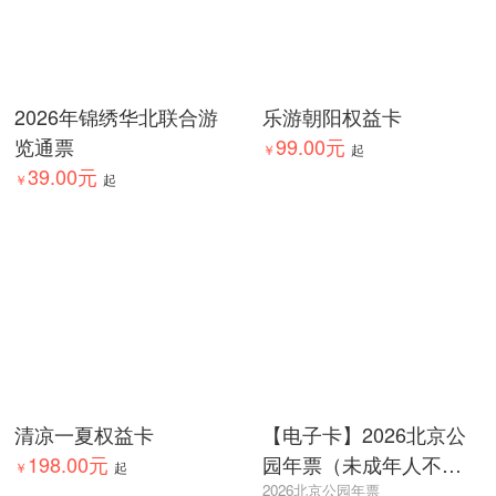
2026年锦绣华北联合游
乐游朝阳权益卡
览通票
99.00元
￥
起
39.00元
￥
起
清凉一夏权益卡
【电子卡】2026北京公
198.00元
园年票（未成年人不可
￥
起
办理）
2026北京公园年票