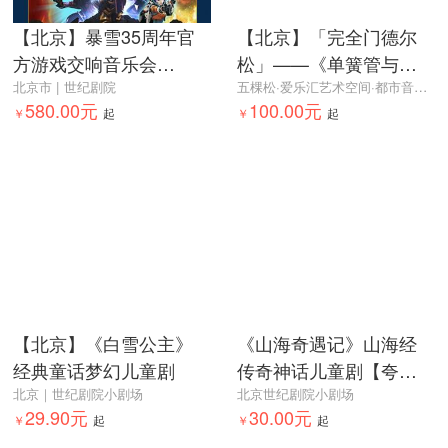
【北京】暴雪35周年官
【北京】「完全门德尔
方游戏交响音乐会
松」——《单簧管与巴
（Jason Hayes领衔）
北京市 | 世纪剧院
塞特单簧管协奏曲》
五棵松·爱乐汇艺术空间·都市音乐厅
580.00元
100.00元
￥
起
&《c小调第一交响曲》
￥
起
音乐会
【北京】《白雪公主》
《山海奇遇记》山海经
经典童话梦幻儿童剧
传奇神话儿童剧【夸父
北京｜世纪剧院小剧场
逐日 精卫填海 九尾神
北京世纪剧院小剧场
29.90元
30.00元
￥
起
狐】
￥
起