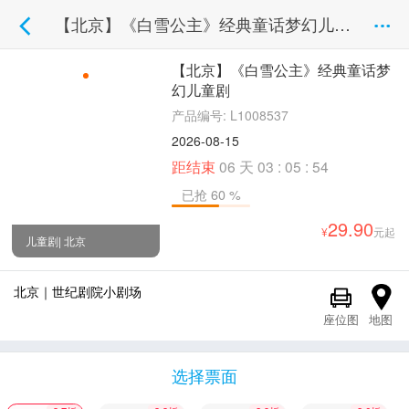
【北京】《白雪公主》经典童话梦幻儿童剧
【北京】《白雪公主》经典童话梦
幻儿童剧
产品编号: L1008537
2026-08-15
距结束
06
天
03
:
05
:
52
已抢 60 %
29.90
元起
儿童剧| 北京
北京｜世纪剧院小剧场
座位图
地图
已购票
2小时前
选择票面
去购买
【北京】《白雪公主》经典童话梦幻儿童剧
+1