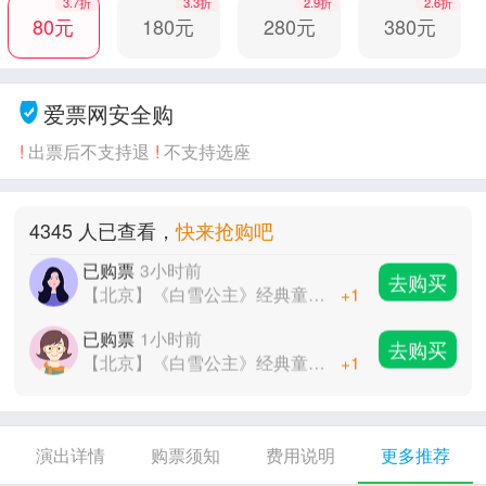
3.7折
3.3折
2.9折
2.6折
已购票
3小时前
80元
180元
280元
380元
去购买
【北京】《白雪公主》经典童话梦幻儿童剧
+1
已购票
1小时前
去购买
爱票网安全购
【北京】《白雪公主》经典童话梦幻儿童剧
+1
!
出票后不支持退
!
不支持选座
已购票
2小时前
去购买
【北京】《白雪公主》经典童话梦幻儿童剧
+1
已购票
3小时前
4345 人已查看，
快来抢购吧
去购买
【北京】《白雪公主》经典童话梦幻儿童剧
+1
已购票
1小时前
去购买
【北京】《白雪公主》经典童话梦幻儿童剧
+1
已购票
2小时前
去购买
【北京】《白雪公主》经典童话梦幻儿童剧
+1
演出详情
购票须知
费用说明
更多推荐