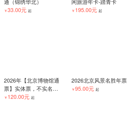
通（锦绣华北）
闲旅游年卡-踏青卡
33.00元
195.00元
￥
起
￥
起
2026年【北京博物馆通
2026北京风景名胜年票
票】实体票，不实名不
95.00元
￥
起
贴照片，无需激活
120.00元
￥
起