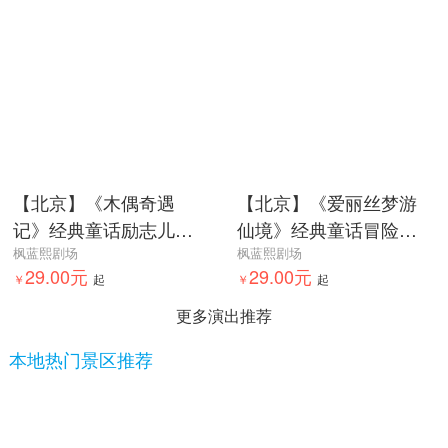
【北京】《木偶奇遇
【北京】《爱丽丝梦游
记》经典童话励志儿童
仙境》经典童话冒险儿
剧
枫蓝熙剧场
童剧-枫蓝熙剧场
枫蓝熙剧场
29.00元
29.00元
￥
起
￥
起
更多演出推荐
本地热门景区推荐