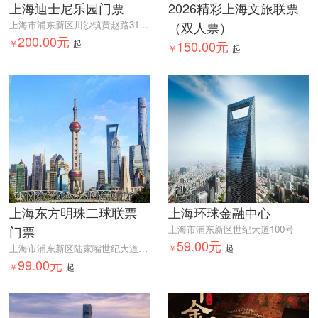
上海迪士尼乐园门票
2026精彩上海文旅联票
上海市浦东新区川沙镇黄赵路310号
（双人票）
200.00元
￥
起
150.00元
￥
起
上海东方明珠二球联票
上海环球金融中心
门票
上海市浦东新区世纪大道100号
59.00元
上海市浦东新区陆家嘴世纪大道1号东方明珠东方明珠1号门
￥
起
99.00元
￥
起