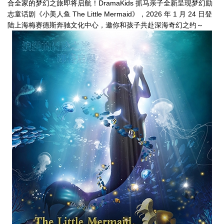
合全家的梦幻之旅即将启航！DramaKids 抓马亲子全新呈现梦幻励
志童话剧《小美人鱼 The Little Mermaid》，2026 年 1 月 24 日登
陆上海梅赛德斯奔驰文化中心，邀你和孩子共赴深海奇幻之约～