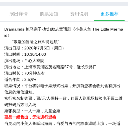
已购票
1小时前
去购买
【上海】DramaKids抓马亲子·梦幻励志童话剧《小美人鱼 The Little Mermaid》
+1
演出详情
购票须知
费用说明
更多推荐
已购票
2小时前
去购买
DramaKids·抓马亲子·梦幻励志童话剧《小美人鱼 The Little Merma
【上海】DramaKids抓马亲子·梦幻励志童话剧《小美人鱼 The Little Mermaid》
+1
id》
——“浪漫的冒险之旅即将起航”
演出日期：2026年7月5日（周日）
演出时间：10:30/14:00
演出剧场：兰心大戏院
演出地址：上海市黄浦区茂名南路57号，近长乐路口
演出时长：70分钟左右
适合年龄：2.5岁+
取票情况：平台将以电子票形式出票，开演前您将会收到含有演出
信息的短信通知。
实行实名制购票，票/证/人保持一致，购票人到现场核验电子票二维
码扫码后方可入场
票张类型：一人一票，儿童全票
票品一经售出，无法进行退换
当灵动的小美人鱼跃出海面，当爱与勇气的故事温暖上演，一场适