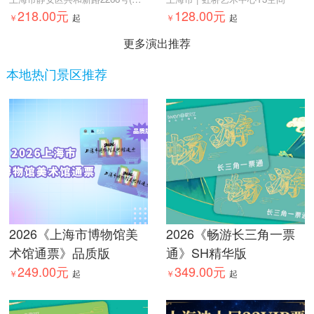
体杂技剧
剧《海底两万里·深海之
218.00元
128.00元
￥
起
光》
￥
起
更多演出推荐
本地热门景区推荐
2026《上海市博物馆美
2026《畅游长三角一票
术馆通票》品质版
通》SH精华版
249.00元
349.00元
￥
起
￥
起