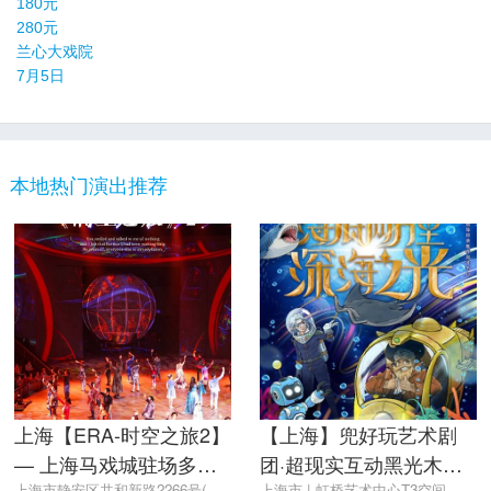
180元
280元
兰心大戏院
7月5日
本地热门演出推荐
上海【ERA-时空之旅2】
【上海】兜好玩艺术剧
— 上海马戏城驻场多媒
团·超现实互动黑光木偶
上海市静安区共和新路2266号(地铁1号线上海马戏城站3号口)
上海市 | 虹桥艺术中心T3空间