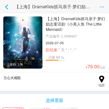
【上海】DramaKids抓马亲子·梦幻励志童话剧《小美人鱼 The Little Mermaid》
【上海】DramaKids抓马亲子·梦幻
励志童话剧《小美人鱼 The Little
Mermaid》
产品编号: L1008447
2026-07-05
距结束
*
天
*
:
*
:
*
已抢 60 %
儿童剧| 上海
79.00
元起
兰心大戏院
地图
选择票面