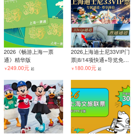
2026《畅游上海一票
2026上海迪士尼33VIP门
通》精华版
票|8/14项快通+导览免排
249.00元
队|爱票网
180.00元
￥
起
￥
起