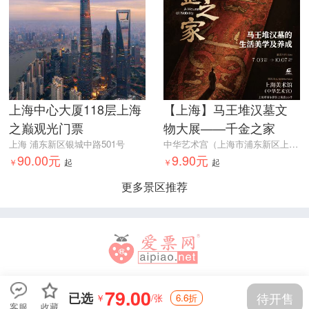
上海中心大厦118层上海
【上海】马王堆汉墓文
之巅观光门票
物大展——千金之家
上海 浦东新区银城中路501号
中华艺术宫（上海市浦东新区上南路205号）
90.00元
9.90元
￥
起
￥
起
更多景区推荐
79.00
已选
待开售
￥
/张
6.6折
客服
收藏